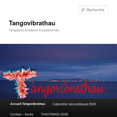
Aller
au
Rech
contenu
principal
Tangovibrathau
Tangueros amateurs et passionnés.
Menu
Accueil Tangovibrathau
Calendrier des pratiques 2026
principal
Contact – Accès
THAUTANGO 2026