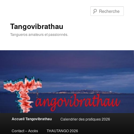
Aller
au
Rech
contenu
principal
Tangovibrathau
Tangueros amateurs et passionnés.
Menu
Accueil Tangovibrathau
Calendrier des pratiques 2026
principal
Contact – Accès
THAUTANGO 2026